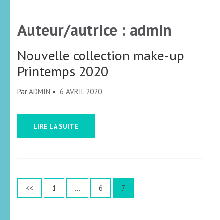
Auteur/autrice :
admin
Nouvelle collection make-up
Printemps 2020
Par
ADMIN
6 AVRIL 2020
LIRE LA SUITE
Pagination
Page
Page
Page
<<
1
…
6
7
des
publications