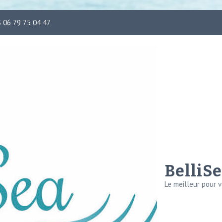
S 06 79 75 04 47
BelliS
Le meilleur pour 